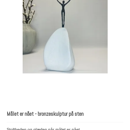
Målet er nået - bronzeskulptur på sten
Stoltheden og glæden når målet er nået