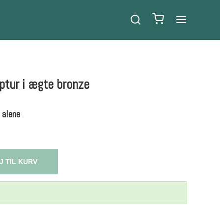
ptur i ægte bronze
g alene
J TIL KURV